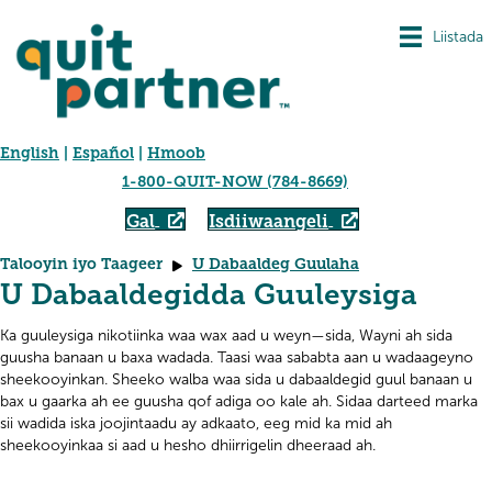
Liistada
English
|
Español
|
Hmoob
1-800-QUIT-NOW (784-8669)
Gal
Isdiiwaangeli
Talooyin iyo Taageer
U Dabaaldeg Guulaha
U Dabaaldegidda Guuleysiga
Ka guuleysiga nikotiinka waa wax aad u weyn—sida, Wayni ah sida
guusha banaan u baxa wadada. Taasi waa sababta aan u wadaageyno
sheekooyinkan. Sheeko walba waa sida u dabaaldegid guul banaan u
bax u gaarka ah ee guusha qof adiga oo kale ah. Sidaa darteed marka
sii wadida iska joojintaadu ay adkaato, eeg mid ka mid ah
sheekooyinkaa si aad u hesho dhiirrigelin dheeraad ah.