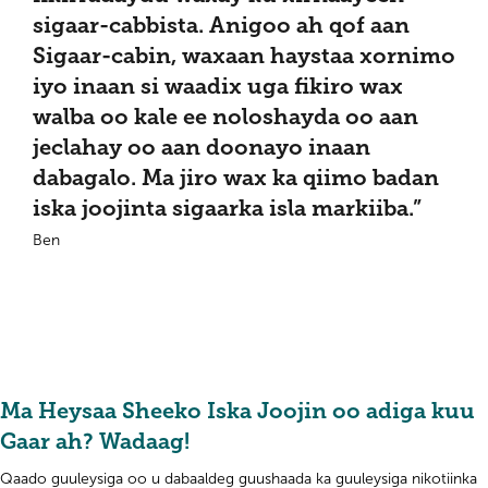
sigaar-cabbista. Anigoo ah qof aan
Sigaar-cabin, waxaan haystaa xornimo
iyo inaan si waadix uga fikiro wax
walba oo kale ee noloshayda oo aan
jeclahay oo aan doonayo inaan
dabagalo. Ma jiro wax ka qiimo badan
iska joojinta sigaarka isla markiiba.”
Ben
Ma Heysaa Sheeko Iska Joojin oo adiga kuu
Gaar ah? Wadaag!
Qaado guuleysiga oo u dabaaldeg guushaada ka guuleysiga nikotiinka