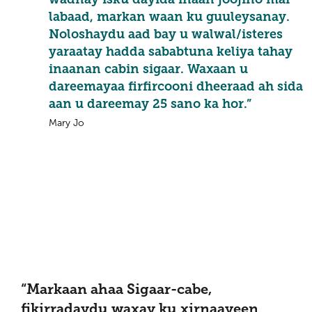
labaad, markan waan ku guuleysanay.
Noloshaydu aad bay u walwal/isteres
yaraatay hadda sababtuna keliya tahay
inaanan cabin sigaar. Waxaan u
dareemayaa firfircooni dheeraad ah sida
aan u dareemay 25 sano ka hor.”
Mary Jo
“Markaan ahaa Sigaar-cabe,
fikirradaydu waxay ku xirnaayeen