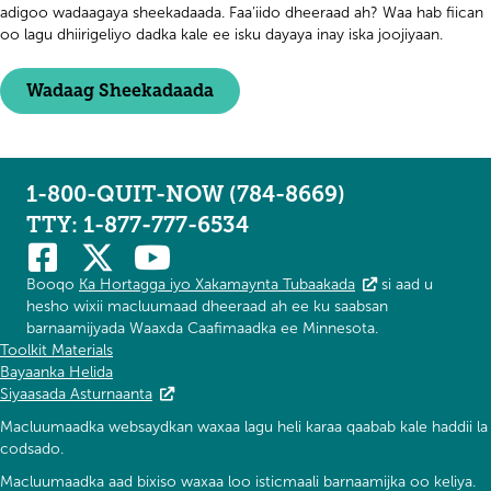
adigoo wadaagaya sheekadaada. Faa’iido dheeraad ah? Waa hab fiican
oo lagu dhiirigeliyo dadka kale ee isku dayaya inay iska joojiyaan.
Wadaag Sheekadaada
1-800-QUIT-NOW (784-8669)
TTY: 1-877-777-6534
Booqo
Ka Hortagga iyo Xakamaynta Tubaakada
si aad u
hesho wixii macluumaad dheeraad ah ee ku saabsan
barnaamijyada Waaxda Caafimaadka ee Minnesota.
Toolkit Materials
Bayaanka Helida
Siyaasada Asturnaanta
Macluumaadka websaydkan waxaa lagu heli karaa qaabab kale haddii la
codsado.
Macluumaadka aad bixiso waxaa loo isticmaali barnaamijka oo keliya.