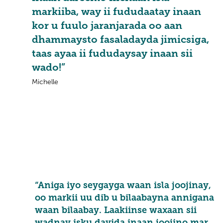
markiiba, way ii fududaatay inaan
kor u fuulo jaranjarada oo aan
dhammaysto fasaladayda jimicsiga,
taas ayaa ii fududaysay inaan sii
wado!”
Michelle
“Aniga iyo seygayga waan isla joojinay,
oo markii uu dib u bilaabayna annigana
waan bilaabay. Laakiinse waxaan sii
wadnay isku dayida inaan joojino mar