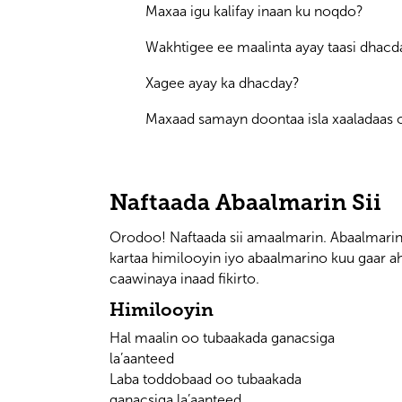
Maxaa igu kalifay inaan ku noqdo?
Wakhtigee ee maalinta ayay taasi dhacd
Xagee ayay ka dhacday?
Maxaad samayn doontaa isla xaaladaas
Naftaada Abaalmarin Sii
Orodoo! Naftaada sii amaalmarin. Abaalmarin
kartaa himilooyin iyo abaalmarino kuu gaar a
caawinaya inaad fikirto.
Himilooyin
Hal maalin oo tubaakada ganacsiga
la’aanteed
Laba toddobaad oo tubaakada
ganacsiga la’aanteed