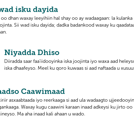
 wad isku dayida
oo dhan waxay leeyihiin hal shay oo ay wadaagaan: la kulank
oojinta. Sii wad isku dayida; dadka badankood waxay ku qaadataa
aan.
Niyadda Dhiso
Diiradda saar faa'iidooyinka iska joojinta iyo waxa aad heley
iska dhaafeyso. Meel ku qoro kuwaas si aad naftaada u xusuu
aadso Caawimaad
xiriir asxaabtaada iyo reerkaaga si aad ula wadaagto ujjeedooy
gankaaga. Waxay kugu caawini karaan inaad adkeysi ku jirto oo
jineyso. Ma aha inaad kali ahaan u wado.