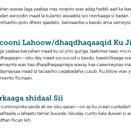
han waxaa laga yaabaa inay noqoto wax adag haddii aad ka ba
an awoodin inaad la kulanto asxaabta iyo reerkaaga si badan. I
eefsasho qoto dheer qaadato, bannaanka u baxdo ama sameyso
ircooni Lahoow/dhaqdhaqaaqid Ku J
a yaabaa baryahan inaad ku sii jirto guriga, laakiinse taasi m
dhaqaaqin—isku day inaad socsocod u baxdo, baaskiilkaaga wa
Samaynta wax kaa dhaqdhaqaajinaya waxay kaa caawineysaa in
daynaysaa inaad la tacaasho caqabadaha cusub. Ku bilow wax ya
reento fiicnaan.
rkaaga shidaal Sii
 cuntooyinka saxda ah ee isku qasan—oo ay ku jiraan cuntad
naftaada u lahaato tamar buuxda. Iskuday cunto kala duwan si 
dhan fiican leh.