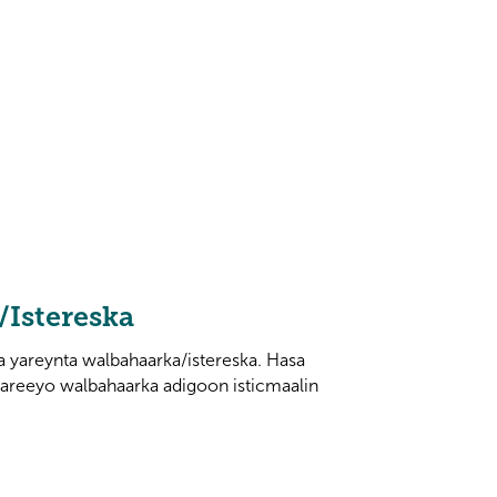
/Istereska
aa yareynta walbahaarka/istereska. Hasa
aareeyo walbahaarka adigoon isticmaalin