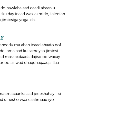
xdo hawlaha aad caadi ahaan u
sku day inaad wax akhrido, taleefan
 jimicsiga yoga-da.
ir
icnaheedu ma ahan inaad ahaato qof
do, ama aad ku sameyso jimicsi
aad maskaxdaada dajiso oo waxay
r oo sii wad dhaqdhaqaaqa illaa
a/macmacaanka aad jeceshahay—si
aad u hesho wax caafimaad iyo