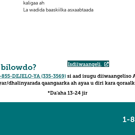
kaligaa ah
La wadida baaskiilka asxaabtaada
Isdiiwaangeli
 bilowdo?
-855-DEJELO-YA (335-3569)
si aad isugu diiwaangeliso 
ar/dhalinyarada qaangaarka ah ayaa u diri kara qoraalka
*Da'aha 13-24 jir
1-