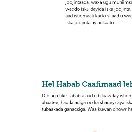
joojintaada, waxa ugu muhiims
waddo isku dayida iska joojinta
aad isticmaali karto si aad u wa
iska joojinta ay adkaato.
Hel Habab Caafimaad leh
Dib uga fikir sababta aad u bilaawday isti
ahaatee, hadda adiga oo ka shaqeynaya isk
tubaakada ganacsiga. Waa kuwan dhowr ha