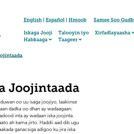
English
|
Español
|
Hmoob
Samee Soo Gud
Iskaga Jooji
Talooyin iyo
Xirfadlayaasha
Habkaaga
Taageer
ojintaada
a Joojintaada
uwan oo uu isaga joojiyo, laakiinse
dnaan dadka oo dhan ay wadaagaan:
dood inta ay wadaan iska joojinta.
to ah kama jirto. Haddii aad dib ugu
akada ganacsiga adigoo ku jira iska