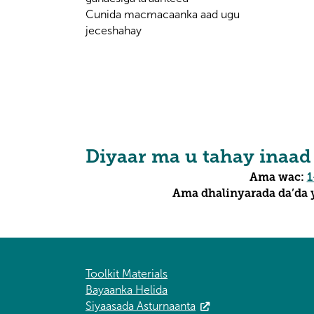
Cunida macmacaanka aad ugu
jeceshahay
Diyaar ma u tahay inaad
Ama wac:
1
Ama dhalinyarada da’da y
Toolkit Materials
Bayaanka Helida
Siyaasada Asturnaanta