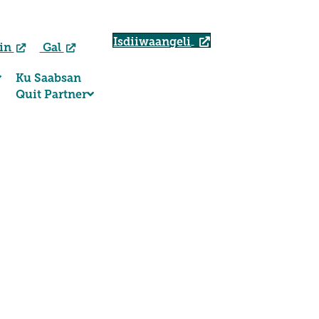
Isdiiwaangeli
bin
Gal
Ku Saabsan
Quit Partner