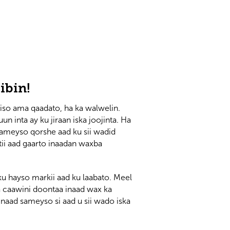
ibin!
qiso ama qaadato, ha ka walwelin.
 inta ay ku jiraan iska joojinta. Ha
sameyso qorshe aad ku sii wadid
ntii aad gaarto inaadan waxba
u hayso markii aad ku laabato. Meel
a caawini doontaa inaad wax ka
inaad sameyso si aad u sii wado iska