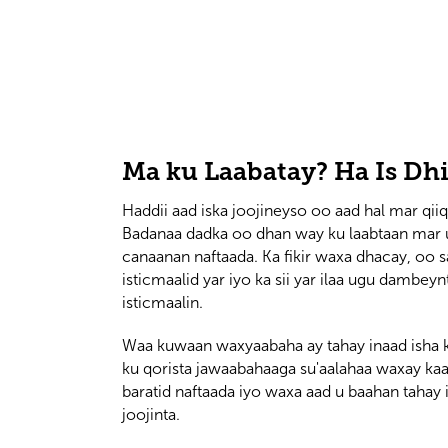
Ma ku Laabatay? Ha Is Dhi
Haddii aad iska joojineyso oo aad hal mar qii
Badanaa dadka oo dhan way ku laabtaan mar uun
canaanan naftaada. Ka fikir waxa dhacay, oo 
isticmaalid yar iyo ka sii yar ilaa ugu dambey
isticmaalin.
Waa kuwaan waxyaabaha ay tahay inaad isha k
ku qorista jawaabahaaga su'aalahaa waxay ka
baratid naftaada iyo waxa aad u baahan tahay 
joojinta.