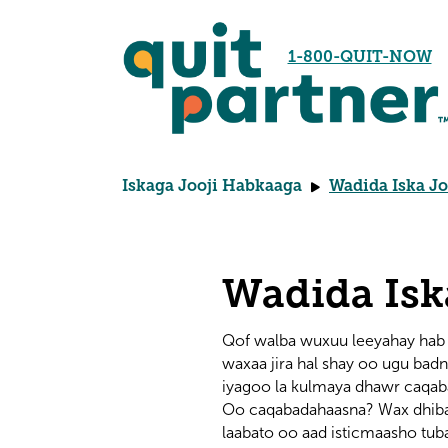
1-800-QUIT-NOW
Iskaga Jooji Habkaaga
Wadida Iska Jo
Wadida Isk
Qof walba wuxuu leeyahay hab d
waxaa jira hal shay oo ugu ba
iyagoo la kulmaya dhawr caqaba
Oo caqabadahaasna? Wax dhibaa
laabato oo aad isticmaasho tuba