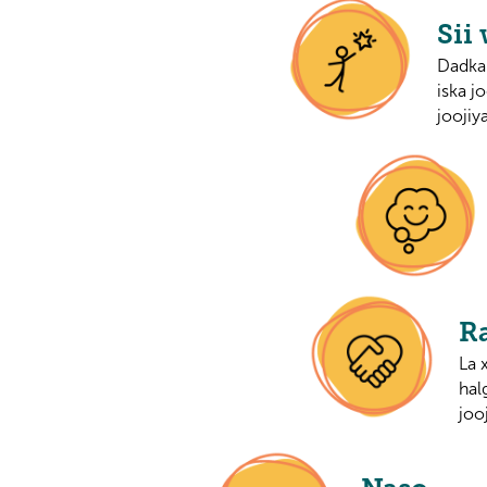
Sii
Dadka 
iska j
joojiy
R
La 
hal
joo