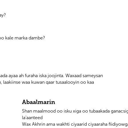
ay?
 oo kale marka dambe?
ada ayaa ah furaha iska joojinta. Waxaad sameysan
h, laakiinse waa kuwan qaar tusaalooyin oo kaa
Abaalmarin
Shan maalmood oo isku xiga oo tubaakada ganacsi
la’aanteed
Wax Akhrin ama wakhti ciyaarid ciyaaraha fiidiyow