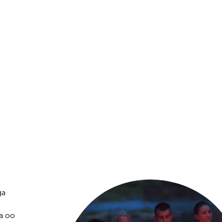
ga
ga oo