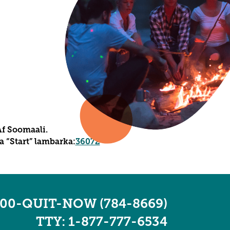
Af Soomaali.
 “Start” lambarka:
36072
*
800-QUIT-NOW (784-8669)
TTY: 1-877-777-6534