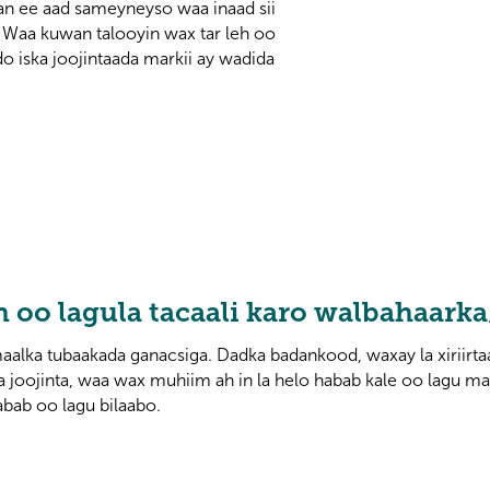
an ee aad sameyneyso waa inaad sii
. Waa kuwan talooyin wax tar leh oo
do iska joojintaada markii ay wadida
 oo lagula tacaali karo walbahaarka
cmaalka tubaakada ganacsiga. Dadka badankood, waxay la xiriirt
a joojinta, waa wax muhiim ah in la helo habab kale oo lagu m
bab oo lagu bilaabo.