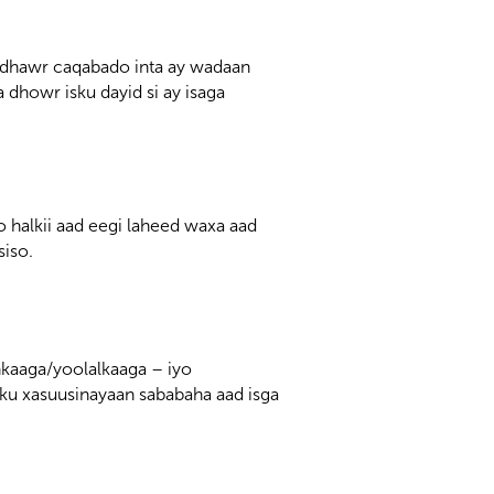
a dhawr caqabado inta ay wadaan
 dhowr isku dayid si ay isaga
so halkii aad eegi laheed waxa aad
siso.
inkaaga/yoolalkaaga – iyo
 ku xasuusinayaan sababaha aad isga