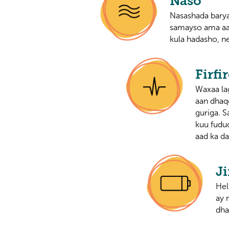
Naso
Nasashada barya
samayso ama aad
kula hadasho, n
Firf
Waxaa lag
aan dhaq
guriga. 
kuu fudu
aad ka da
Ji
Hel
ay 
dha