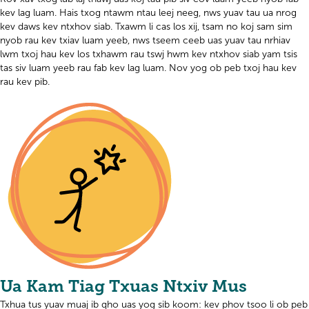
kev lag luam. Hais txog ntawm ntau leej neeg, nws yuav tau ua nrog
kev daws kev ntxhov siab. Txawm li cas los xij, tsam no koj sam sim
nyob rau kev txiav luam yeeb, nws tseem ceeb uas yuav tau nrhiav
lwm txoj hau kev los txhawm rau tswj hwm kev ntxhov siab yam tsis
tas siv luam yeeb rau fab kev lag luam. Nov yog ob peb txoj hau kev
rau kev pib.
Ua Kam Tiag Txuas Ntxiv Mus
Txhua tus yuav muaj ib qho uas yog sib koom: kev phov tsoo li ob peb