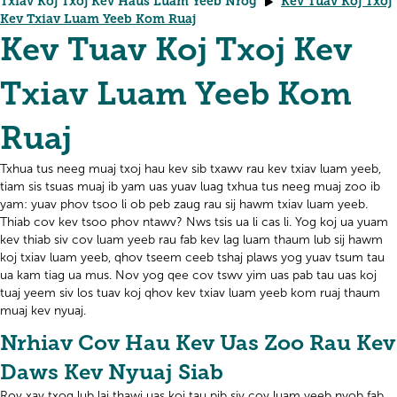
Txiav Koj Txoj Kev Haus Luam Yeeb Nrog
Kev Tuav Koj Txoj
Kev Txiav Luam Yeeb Kom Ruaj
Kev Tuav Koj Txoj Kev
Txiav Luam Yeeb Kom
Ruaj
Txhua tus neeg muaj txoj hau kev sib txawv rau kev txiav luam yeeb,
tiam sis tsuas muaj ib yam uas yuav luag txhua tus neeg muaj zoo ib
yam: yuav phov tsoo li ob peb zaug rau sij hawm txiav luam yeeb.
Thiab cov kev tsoo phov ntawv? Nws tsis ua li cas li. Yog koj ua yuam
kev thiab siv cov luam yeeb rau fab kev lag luam thaum lub sij hawm
koj txiav luam yeeb, qhov tseem ceeb tshaj plaws yog yuav tsum tau
ua kam tiag ua mus. Nov yog qee cov tswv yim uas pab tau uas koj
tuaj yeem siv los tuav koj qhov kev txiav luam yeeb kom ruaj thaum
muaj kev nyuaj.
Nrhiav Cov Hau Kev Uas Zoo Rau Kev
Daws Kev Nyuaj Siab
Rov xav txog lub laj thawj uas koj tau pib siv cov luam yeeb nyob fab