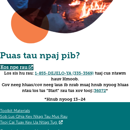
Puas tau npaj pib?
Kos npe rau
Los sis hu rau:
1-855-DEJELO-YA (335-3569)
tuaj cus ntawm
hauv Hmoob.
Cov neeg hluas/cov neeg laus ib nrab muaj hnub nyoog hluas
ntau los lus “Start” rau tus xov tooj::
36072
*
*Hnub nyoog 13–24
Toolkit Materials
Sob Lus Qhia Kev Nkag Tau Mus Rau
Txoj Cai Tuav Kev Ua Ntiag Tug