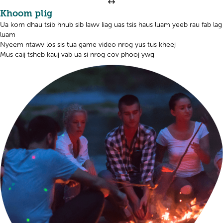
Khoom plig
Ua kom dhau tsib hnub sib lawv liag uas tsis haus luam yeeb rau fab lag
luam
Nyeem ntawv los sis tua game video nrog yus tus kheej
Mus caij tsheb kauj vab ua si nrog cov phooj ywg