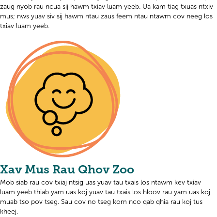
zaug nyob rau ncua sij hawm txiav luam yeeb. Ua kam tiag txuas ntxiv
mus; nws yuav siv sij hawm ntau zaus feem ntau ntawm cov neeg los
txiav luam yeeb.
Xav Mus Rau Qhov Zoo
Mob siab rau cov txiaj ntsig uas yuav tau txais los ntawm kev txiav
luam yeeb thiab yam uas koj yuav tau txais los hloov rau yam uas koj
muab tso pov tseg. Sau cov no tseg kom nco qab qhia rau koj tus
kheej.