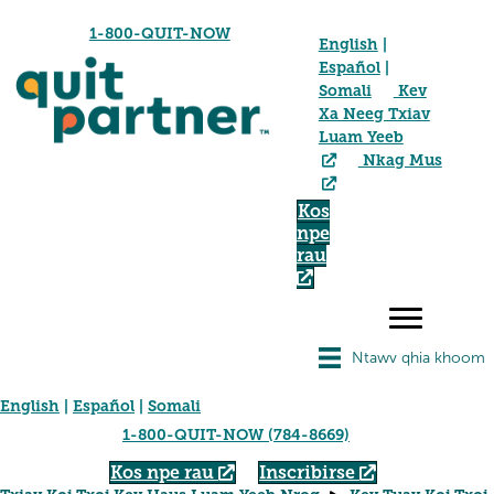
1-800-QUIT-NOW
English
|
Español
|
Somali
Kev
Xa Neeg Txiav
Luam Yeeb
Nkag Mus
Kos
npe
rau
Ntawv qhia khoom
English
|
Español
|
Somali
1-800-QUIT-NOW (784-8669)
Kos npe rau
Inscribirse