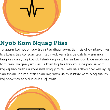
Nyob Kom Nquag Plias
Tej zaum koj nyob hauv tsev ntau dhau lawm, tiam sis qhov ntawv nws
tsis txhais tias koj yuav tsum tau nyob yam tsis ua dab tsi—sim mus
taug kev ua si, caij koj lub tsheb kauj vab, los sis kev qoj ib ce nyob rau
tom tsev. Ua qee yam uas ua kom koj tau txav mus los pab ua kom
koj kaj siab thiab ua kom nws yooj yim rau kev hais daws cov kev nyuaj
siab tshiab. Pib me ntsis thiab hwj xwm ua mus ntxiv kom txog thaum
koj hnov tias zoo dua qub tuaj lawm.