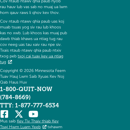
Cov ntaub ntawv qhia paub nyob
rau hauv lub vas sab no muaj ua lwm
hom qauv raws li qhov kev thov.
Cov ntaub ntawv qhia paub uas koj
muab tsuas yog siv rau lub khoos
kas no xwb. Lub khoos kas muaj pub
dawb thiab khaws ua ntiag tug rau
cov neeg uas tau xaiv rau npe siv.
Txais ntaub ntawv qhia paub ntxiv
txog peb
txoj cai tuav kev ua ntiag
tug
.
Copyright © 2026 Minnesota Feem
Tuav Hauj Lwm Saib Xyuas Kev Noj
Qab Haus Huv
1-800-QUIT-NOW
(784-8669)
TTY: 1-877-777-6534
Mus saib
Kev Tiv Thaiv thiab Kev
Tswj Hwm Luam Yeeb
txhawm