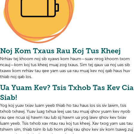
Noj Kom Txaus Rau Koj Tus Kheej
Nrhiav tej khoom noj sib xyaws kom haum—suav nrog khoom txom
ncauj—kom koj tus kheej muaj zog txaus. Sim tej qauv ua noj uas sib
txawv kom nrhiav tau qee yam uas ua rau muaj kev noj qab haus huv
thiab noj qab los.
Ua Yuam Kev? Tsis Txhob Tas Kev Cia
Siab!
Yog koj yuav txiav luam yeeb thiab ho tau haus los sis siv lawm, tsis
txhob txhawj. Yuav luag txhua leej uas tau muaj qhov yuam kev nyob
rau qee ncua sij hawm rau lub sij hawm ua yog lawv qhov kev txiav
luam yeeb. Tsis txhob xav ntau rau koj tus kheej. Xav txog yam uas tau
tshwm sim, thiab tsim ib lub hom phiaj rau qhov kev siv kom tsawg zuj