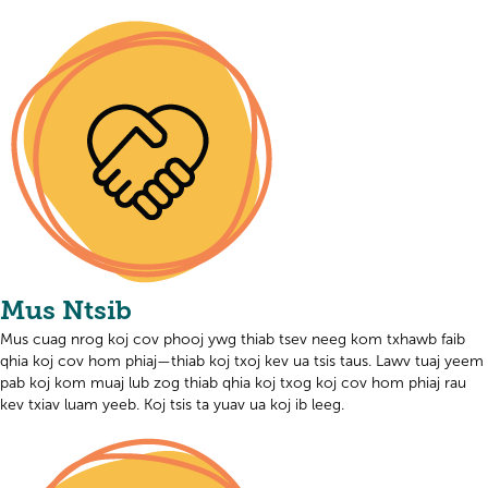
Mus Ntsib
Mus cuag nrog koj cov phooj ywg thiab tsev neeg kom txhawb faib
qhia koj cov hom phiaj—thiab koj txoj kev ua tsis taus. Lawv tuaj yeem
pab koj kom muaj lub zog thiab qhia koj txog koj cov hom phiaj rau
kev txiav luam yeeb. Koj tsis ta yuav ua koj ib leeg.