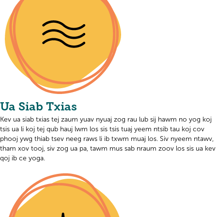
Ua Siab Txias
Kev ua siab txias tej zaum yuav nyuaj zog rau lub sij hawm no yog koj
tsis ua li koj tej qub hauj lwm los sis tsis tuaj yeem ntsib tau koj cov
phooj ywg thiab tsev neeg raws li ib txwm muaj los. Siv nyeem ntawv,
tham xov tooj, siv zog ua pa, tawm mus sab nraum zoov los sis ua kev
qoj ib ce yoga.