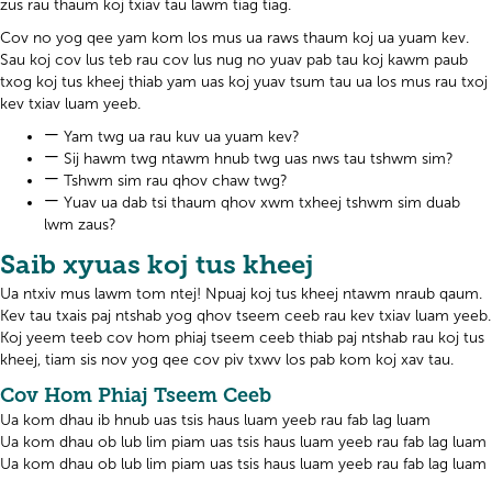
zus rau thaum koj txiav tau lawm tiag tiag.
Cov no yog qee yam kom los mus ua raws thaum koj ua yuam kev.
Sau koj cov lus teb rau cov lus nug no yuav pab tau koj kawm paub
txog koj tus kheej thiab yam uas koj yuav tsum tau ua los mus rau txoj
kev txiav luam yeeb.
Yam twg ua rau kuv ua yuam kev?
Sij hawm twg ntawm hnub twg uas nws tau tshwm sim?
Tshwm sim rau qhov chaw twg?
Yuav ua dab tsi thaum qhov xwm txheej tshwm sim duab
lwm zaus?
Saib xyuas koj tus kheej
Ua ntxiv mus lawm tom ntej! Npuaj koj tus kheej ntawm nraub qaum.
Kev tau txais paj ntshab yog qhov tseem ceeb rau kev txiav luam yeeb.
Koj yeem teeb cov hom phiaj tseem ceeb thiab paj ntshab rau koj tus
kheej, tiam sis nov yog qee cov piv txwv los pab kom koj xav tau.
Cov Hom Phiaj Tseem Ceeb
Ua kom dhau ib hnub uas tsis haus luam yeeb rau fab lag luam
Ua kom dhau ob lub lim piam uas tsis haus luam yeeb rau fab lag luam
Ua kom dhau ob lub lim piam uas tsis haus luam yeeb rau fab lag luam