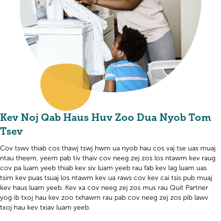
Kev Noj Qab Haus Huv Zoo Dua Nyob Tom
Tsev
Cov tswv thiab cos thawj tswj hwm ua nyob hau cos vaj tse uas muaj
ntau theem, yeem pab tiv thaiv cov neeg zej zos los ntawm kev raug
cov pa luam yeeb thiab kev siv luam yeeb rau fab kev lag luam uas
tsim kev puas tsuaj los ntawm kev ua raws cov kev cai tsis pub muaj
kev haus luam yeeb. Kev xa cov neeg zej zos mus rau Quit Partner
yog ib txoj hau kev zoo txhawm rau pab cov neeg zej zos pib lawv
txoj hau kev txiav luam yeeb.