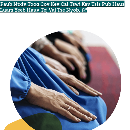
Paub Ntxiv Txog Cov Kev Cai Tswj Kav Tsis Pub Haus
Luam Yeeb Hauv Tej Vaj Tse Nyob