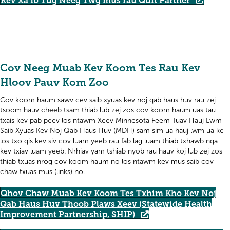
Cov Neeg Muab Kev Koom Tes Rau Kev
Hloov Pauv Kom Zoo
Cov koom haum sawv cev saib xyuas kev noj qab haus huv rau zej
tsoom hauv cheeb tsam thiab lub zej zos cov koom haum uas tau
txais kev pab peev los ntawm Xeev Minnesota Feem Tuav Hauj Lwm
Saib Xyuas Kev Noj Qab Haus Huv (MDH) sam sim ua hauj lwm ua ke
los txo qis kev siv cov luam yeeb rau fab lag luam thiab txhawb nqa
kev txiav luam yeeb. Nrhiav yam tshiab nyob rau hauv koj lub zej zos
thiab txuas nrog cov koom haum no los ntawm kev mus saib cov
chaw txuas mus (links) no.
Qhov Chaw Muab Kev Koom Tes Txhim Kho Kev Noj
Qab Haus Huv Thoob Plaws Xeev (Statewide Health
Improvement Partnership, SHIP)