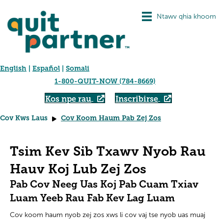
Ntawv qhia khoom
English
|
Español
|
Somali
1-800-QUIT-NOW (784-8669)
Kos npe rau
Inscribirse
Cov Kws Laus
Cov Koom Haum Pab Zej Zos
Tsim Kev Sib Txawv Nyob Rau
Hauv Koj Lub Zej Zos
Pab Cov Neeg Uas Koj Pab Cuam Txiav
Luam Yeeb Rau Fab Kev Lag Luam
Cov koom haum nyob zej zos xws li cov vaj tse nyob uas muaj