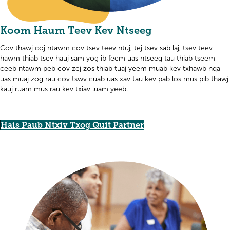
Koom Haum Teev Kev Ntseeg
Cov thawj coj ntawm cov tsev teev ntuj, tej tsev sab laj, tsev teev
hawm thiab tsev hauj sam yog ib feem uas ntseeg tau thiab tseem
ceeb ntawm peb cov zej zos thiab tuaj yeem muab kev txhawb nqa
uas muaj zog rau cov tswv cuab uas xav tau kev pab los mus pib thawj
kauj ruam mus rau kev txiav luam yeeb.
Hais Paub Ntxiv Txog Quit Partner