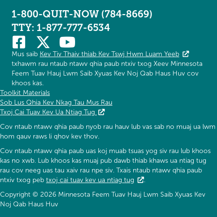
1-800-QUIT-NOW (784-8669)
TTY: 1-877-777-6534
Mus saib
Kev Tiv Thaiv thiab Kev Tswj Hwm Luam Yeeb
txhawm rau ntaub ntawv qhia paub ntxiv txog Xeev Minnesota
Feem Tuav Hauj Lwm Saib Xyuas Kev Noj Qab Haus Huv cov
khoos kas.
Toolkit Materials
Sob Lus Qhia Kev Nkag Tau Mus Rau
Txoj Cai Tuav Kev Ua Ntiag Tug
Cov ntaub ntawv qhia paub nyob rau hauv lub vas sab no muaj ua lwm
hom qauv raws li qhov kev thov.
Cov ntaub ntawv qhia paub uas koj muab tsuas yog siv rau lub khoos
kas no xwb. Lub khoos kas muaj pub dawb thiab khaws ua ntiag tug
rau cov neeg uas tau xaiv rau npe siv. Txais ntaub ntawv qhia paub
ntxiv txog peb
txoj cai tuav kev ua ntiag tug
.
Copyright © 2026 Minnesota Feem Tuav Hauj Lwm Saib Xyuas Kev
Noj Qab Haus Huv