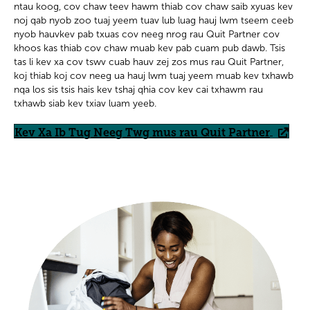
ntau koog, cov chaw teev hawm thiab cov chaw saib xyuas kev
noj qab nyob zoo tuaj yeem tuav lub luag hauj lwm tseem ceeb
nyob hauvkev pab txuas cov neeg nrog rau Quit Partner cov
khoos kas thiab cov chaw muab kev pab cuam pub dawb. Tsis
tas li kev xa cov tswv cuab hauv zej zos mus rau Quit Partner,
koj thiab koj cov neeg ua hauj lwm tuaj yeem muab kev txhawb
nqa los sis tsis hais kev tshaj qhia cov kev cai txhawm rau
txhawb siab kev txiav luam yeeb.
Kev Xa Ib Tug Neeg Twg mus rau Quit Partner