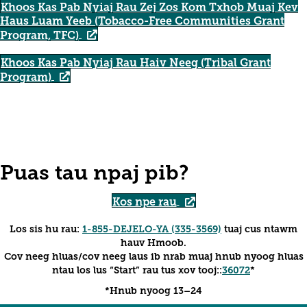
Khoos Kas Pab Nyiaj Rau Zej Zos Kom Txhob Muaj Kev
Haus Luam Yeeb (Tobacco-Free Communities Grant
Program, TFC)
Khoos Kas Pab Nyiaj Rau Haiv Neeg (Tribal Grant
Program)
Puas tau npaj pib?
Kos npe rau
Los sis hu rau:
1-855-DEJELO-YA (335-3569)
tuaj cus ntawm
hauv Hmoob.
Cov neeg hluas/cov neeg laus ib nrab muaj hnub nyoog hluas
ntau los lus “Start” rau tus xov tooj::
36072
*
*Hnub nyoog 13–24