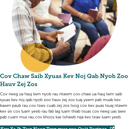
Cov Chaw Saib Xyuas Kev Noj Qab Nyob Zoo
Hauv Zej Zos
Cov neeg ua hauj lwm nyob rau ntawm cov chaw ua hauj lwm saib
xyuas kev noj qab nyob zoo hauv zej zos tuaj yeem pab muab kev
kawm paub rau cov tswv cuab zej zos txog cov kev puas tsuaj ntawm
kev siv cov luam yeeb rau fab lag luam thiab txuas cov neeg uas lawv
pab cuam mus rau cov khoos kas txhawb nqa kev txiav luam yeeb.
Kev Xa Ib Tug Neeg Twg mus rau Quit Partner