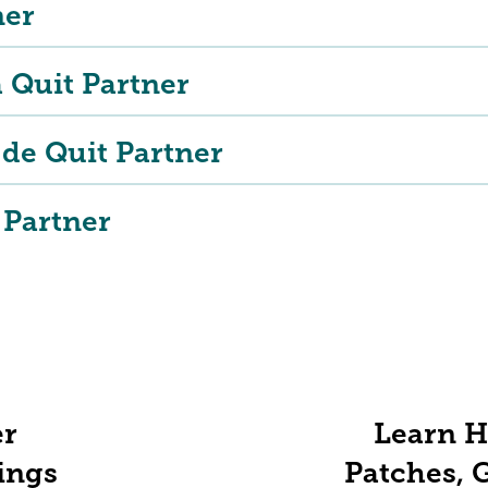
ner
a Quit Partner
 de Quit Partner
 Partner
r
Learn H
ings
Patches, 