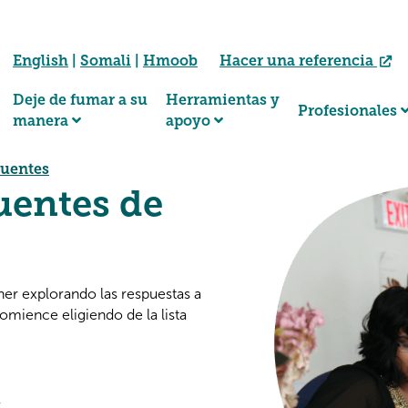
English
|
Somali
|
Hmoob
Hacer una referencia
Deje de fumar a su
Herramientas y
Profesionales
manera
apoyo
cuentes
uentes de
er explorando las respuestas a
omience eligiendo de la lista
r