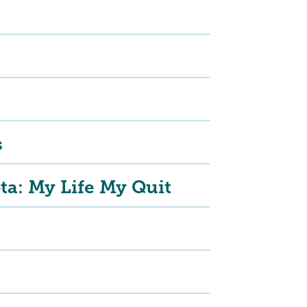
s
a: My Life My Quit