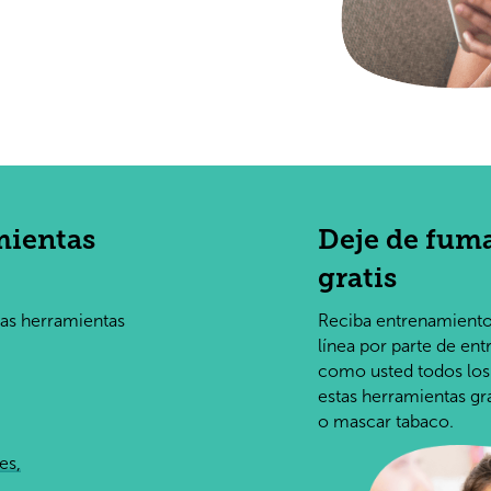
mientas
Deje de fum
gratis
las herramientas
Reciba entrenamiento 
línea por parte de en
como usted todos los d
estas herramientas gra
o mascar tabaco.
es,