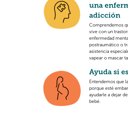
una enferm
adicción
Comprendemos que d
vive con un trasto
enfermedad mental
postraumático o tr
asistencia especia
vapear o mascar t
Ayuda si e
Entendemos que la 
porque esté embar
ayudarle a dejar de
bebé.