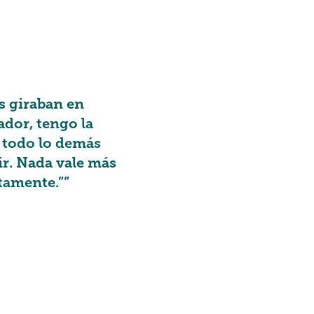
 giraban en
dor, tengo la
n todo lo demás
r. Nada vale más
tamente.””