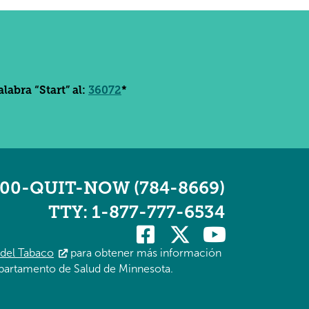
abra “Start” al:
36072
*
800-QUIT-NOW (784-8669)
TTY: 1-877-777-6534
 del Tabaco
para obtener más información
partamento de Salud de Minnesota.