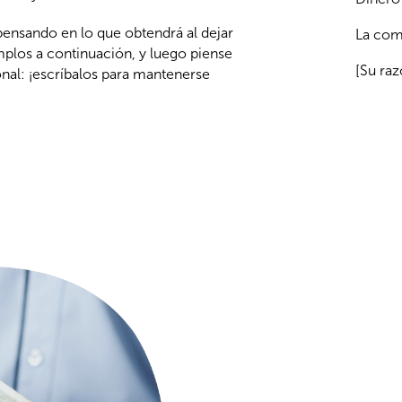
nsando en lo que obtendrá al dejar
La com
mplos a continuación, y luego piense
[Su raz
nal: ¡escríbalos para mantenerse