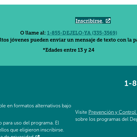
Inscribirse
O llame al:
1-855-DEJELO-YA (335-3569)
tos jóvenes pueden enviar un mensaje de texto con la pal
*Edades entre 13 y 24
1-
ble en formatos alternativos bajo
Visite
Prevención y Control
sobre los programas del De
o para uso del programa. El
los que eligieron inscribirse.
ca de privacidad
.