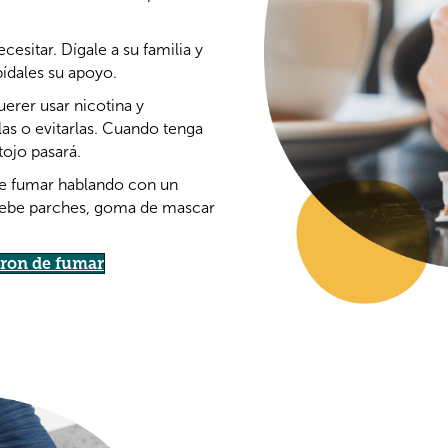
esitar. Dígale a su familia y
ídales su apoyo.
uerer usar nicotina y
s o evitarlas. Cuando tenga
tojo pasará.
 de fumar hablando con un
ruebe parches, goma de mascar
aron de fumar