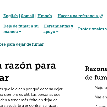
English
|
Somali
|
Hmoob
Hacer una referencia
Deje de fumar a su
Herramientas y
Profesionales
manera
apoyo
se para dejar de fumar
u razón para
Razone
ar
de fum
Mejora 
 que le dicen por qué debería dejar
o siempre es útil. Las personas que
Más en
den a tener más éxito en dejar de
ara ayudarle a encontrar su razón.
Dinero