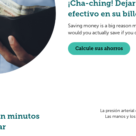
¡Cha-ching! Dejar
efectivo en su bil
Saving money is a big reason 
would you actually save if you q
Calcule sus ahorros
La presión arterial
an minutos
Las manos y los 
ar